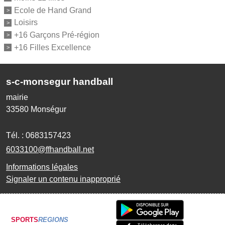
Ecole de Hand Grand
Loisirs
+16 Garçons Pré-région
+16 Filles Excellence
s-c-monsegur handball
mairie
33580
Monségur
Tél. :
0683157423
6033100@ffhandball.net
Informations légales
Signaler un contenu inapproprié
SPORTS
REGIONS