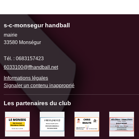
s-c-monsegur handball
mairie
33580
Monségur
Tél. :
0683157423
6033100@ffhandball.net
Informations légales
Signaler un contenu inapproprié
Les partenaires du club