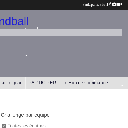
Participer au site :
•
•
dball
•
•
•
•
tact et plan
PARTICIPER
Le Bon de Commande
•
•
Challenge par équipe
•
•
Toutes les équipes