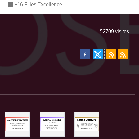
+16 Filles Excellence
52709
visites