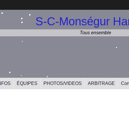
S-C-Monségur Han
•
•
•
•
Tous ensemble
•
•
•
•
NFOS
ÉQUIPES
PHOTOS/VIDEOS
ARBITRAGE
Con
•
•
•
•