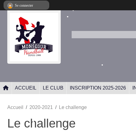
Panneau de gestion des cookies
Se connecter
•
•
•
•
•
ACCUEIL
LE CLUB
INSCRIPTION 2025-2026
I
•
•
Accueil
2020-2021
Le challenge
Le challenge
•
•