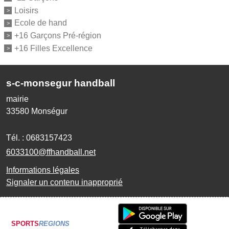
Loisirs
Ecole de hand
+16 Garçons Pré-région
+16 Filles Excellence
s-c-monsegur handball
mairie
33580
Monségur
Tél. :
0683157423
6033100@ffhandball.net
Informations légales
Signaler un contenu inapproprié
SPORTS
REGIONS